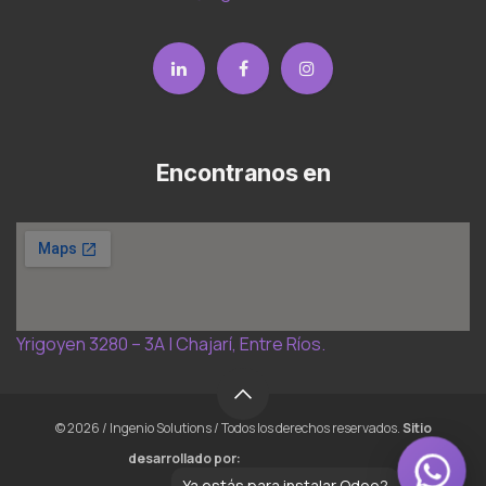
Encontranos en
WhatsApp • Ventas
–
×
Te respondemos a la brevedad
Yrigoyen 3280 – 3A | Chajarí, Entre Ríos.
➤
© 2026 / Ingenio Solutions / Todos los derechos reservados.
Sitio
desarrollado por:
Ya estás para instalar Odoo?