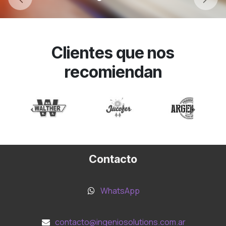
Anterior
Sigui
Clientes que nos
recomiendan
‹
›
Contacto
WhatsApp
contacto@ingeniosolutions.com.ar