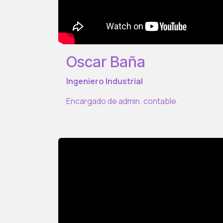
Oscar Baña
Ingeniero Industrial
Encargado de admin. contable.